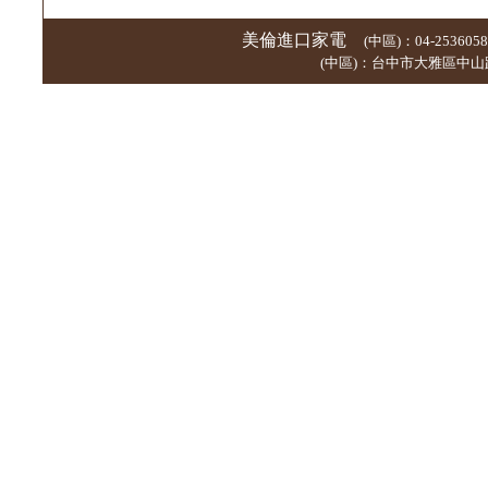
美倫進口家電
(中區)：04-253605
(中區)：台中市大雅區中山路