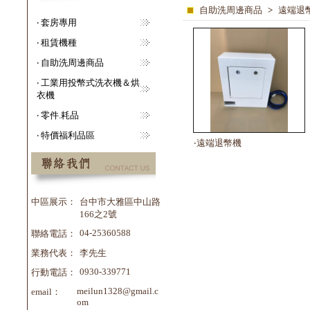
自助洗周邊商品
>
遠端退
‧ 套房專用
‧ 租賃機種
‧ 自助洗周邊商品
‧ 工業用投幣式洗衣機＆烘
衣機
‧ 零件.耗品
‧ 特價福利品區
‧遠端退幣機
中區展示：
台中市大雅區中山路
166之2號
04-25360588
聯絡電話：
業務代表：
李先生
0930-339771
行動電話：
meilun1328@gmail.c
email：
om