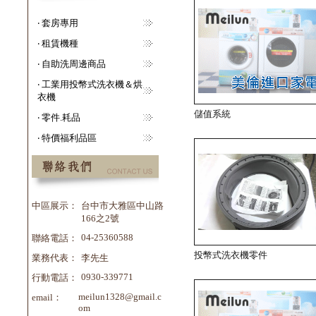
‧ 套房專用
‧ 租賃機種
‧ 自助洗周邊商品
‧ 工業用投幣式洗衣機＆烘
衣機
儲值系統
‧ 零件.耗品
‧ 特價福利品區
中區展示：
台中市大雅區中山路
166之2號
04-25360588
聯絡電話：
投幣式洗衣機零件
業務代表：
李先生
0930-339771
行動電話：
meilun1328@gmail.c
email：
om